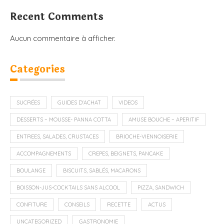
Recent Comments
Aucun commentaire à afficher.
Categories
SUCRÉES
GUIDES D'ACHAT
VIDEOS
DESSERTS – MOUSSE- PANNA COTTA
AMUSE BOUCHE – APERITIF
ENTREES, SALADES, CRUSTACES
BRIOCHE-VIENNOISERIE
ACCOMPAGNEMENTS
CREPES, BEIGNETS, PANCAKE
BOULANGE
BISCUITS, SABLÉS, MACARONS
BOISSON-JUS-COCKTAILS SANS ALCOOL
PIZZA, SANDWICH
CONFITURE
CONSEILS
RECETTE
ACTUS
UNCATEGORIZED
GASTRONOMIE