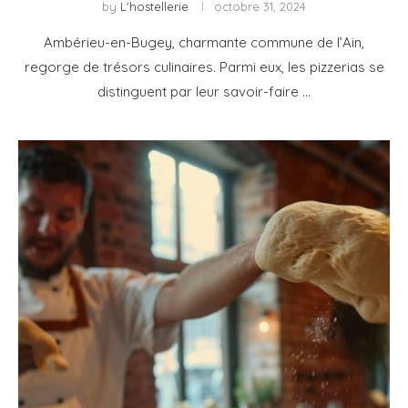
by
L'hostellerie
octobre 31, 2024
Ambérieu-en-Bugey, charmante commune de l’Ain,
regorge de trésors culinaires. Parmi eux, les pizzerias se
distinguent par leur savoir-faire …