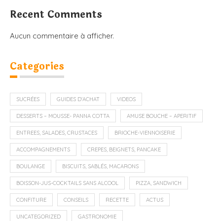
Recent Comments
Aucun commentaire à afficher.
Categories
SUCRÉES
GUIDES D'ACHAT
VIDEOS
DESSERTS – MOUSSE- PANNA COTTA
AMUSE BOUCHE – APERITIF
ENTREES, SALADES, CRUSTACES
BRIOCHE-VIENNOISERIE
ACCOMPAGNEMENTS
CREPES, BEIGNETS, PANCAKE
BOULANGE
BISCUITS, SABLÉS, MACARONS
BOISSON-JUS-COCKTAILS SANS ALCOOL
PIZZA, SANDWICH
CONFITURE
CONSEILS
RECETTE
ACTUS
UNCATEGORIZED
GASTRONOMIE