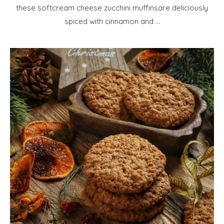
these softcream cheese zucchini muffinsare deliciously
spiced with cinnamon and …