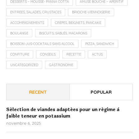
DESSERTS – MOUSSE- PANNA COTTA
AMUSE BOUCHE – APERITIF
ENTREES, SALADES, CRUSTACES
BRIOCHE-VIENNOISERIE
ACCOMPAGNEMENTS
CREPES, BEIGNETS, PANCAKE
BOULANGE
BISCUITS, SABLÉS, MACARONS
BOISSON-JUS-COCKTAILS SANS ALCOOL
PIZZA, SANDWICH
CONFITURE
CONSEILS
RECETTE
ACTUS
UNCATEGORIZED
GASTRONOMIE
RECENT
POPULAR
Sélection de viandes adaptées pour un régime à
faible teneur en potassium
novembre 6, 2025