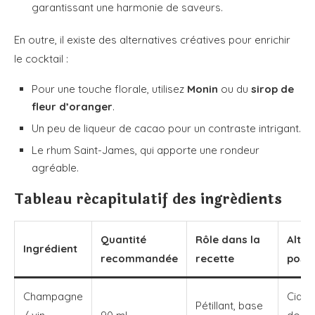
garantissant une harmonie de saveurs.
En outre, il existe des alternatives créatives pour enrichir
le cocktail :
Pour une touche florale, utilisez
Monin
ou du
sirop de
fleur d’oranger
.
Un peu de liqueur de cacao pour un contraste intrigant.
Le rhum Saint-James, qui apporte une rondeur
agréable.
Tableau récapitulatif des ingrédients
Quantité
Rôle dans la
Alter
Ingrédient
recommandée
recette
possi
Champagne
Cidre,
Pétillant, base