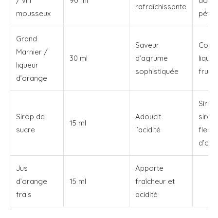
/ vin
90 ml
doux
rafraîchissante
mousseux
pétill
Grand
Saveur
Coint
Marnier /
30 ml
d’agrume
lique
liqueur
sophistiquée
fruits
d’orange
Sirop
Sirop de
Adoucit
sirop
15 ml
sucre
l’acidité
fleur
d’ora
Jus
Apporte
d’orange
15 ml
fraîcheur et
frais
acidité