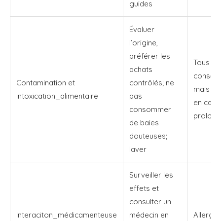
guides
Évaluer
l’origine,
préférer les
Tous le
achats
consom
Contamination et
contrôlés; ne
mais plu
intoxication_alimentaire
pas
en cas 
consommer
prolon
de baies
douteuses;
laver
Surveiller les
effets et
consulter un
Interaciton_médicamenteuse
médecin en
Allergiq