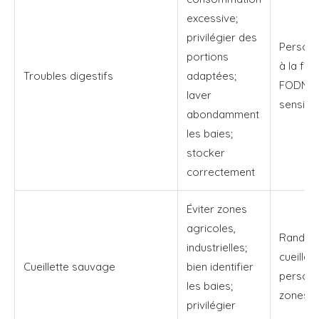
excessive;
privilégier des
Personn
portions
à la fib
Troubles digestifs
adaptées;
FODMAP
laver
sensible
abondamment
les baies;
stocker
correctement
Éviter zones
agricoles,
Randonn
industrielles;
cueilleu
Cueillette sauvage
bien identifier
personn
les baies;
zones u
privilégier