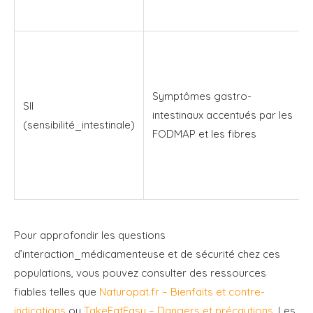
Symptômes gastro-
SII
intestinaux accentués par les
(sensibilité_intestinale)
FODMAP et les fibres
Pour approfondir les questions
d’interaction_médicamenteuse et de sécurité chez ces
populations, vous pouvez consulter des ressources
fiables telles que
Naturopat.fr – Bienfaits et contre-
indications
ou
TakeEatEasy – Dangers et précautions
. Les