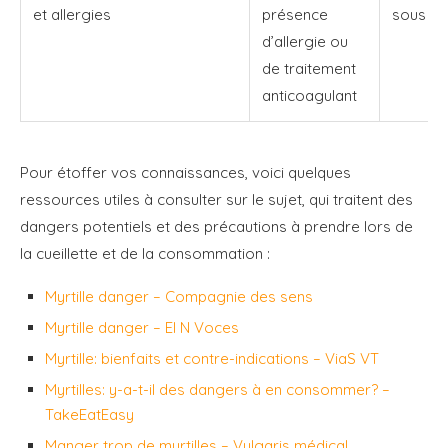
et allergies
présence
sous an
d’allergie ou
de traitement
anticoagulant
Pour étoffer vos connaissances, voici quelques
ressources utiles à consulter sur le sujet, qui traitent des
dangers potentiels et des précautions à prendre lors de
la cueillette et de la consommation :
Myrtille danger – Compagnie des sens
Myrtille danger – El N Voces
Myrtille: bienfaits et contre-indications – ViaS VT
Myrtilles: y-a-t-il des dangers à en consommer? –
TakeEatEasy
Manger trop de myrtilles – Vulgaris médical