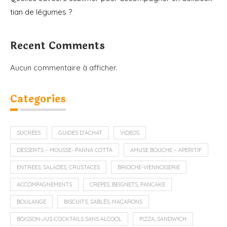
tian de légumes ?
Recent Comments
Aucun commentaire à afficher.
Categories
SUCRÉES
GUIDES D'ACHAT
VIDEOS
DESSERTS – MOUSSE- PANNA COTTA
AMUSE BOUCHE – APERITIF
ENTREES, SALADES, CRUSTACES
BRIOCHE-VIENNOISERIE
ACCOMPAGNEMENTS
CREPES, BEIGNETS, PANCAKE
BOULANGE
BISCUITS, SABLÉS, MACARONS
BOISSON-JUS-COCKTAILS SANS ALCOOL
PIZZA, SANDWICH