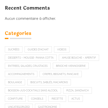
Recent Comments
Aucun commentaire à afficher.
Categories
SUCRÉES
GUIDES D'ACHAT
VIDEOS
DESSERTS – MOUSSE- PANNA COTTA
AMUSE BOUCHE – APERITIF
ENTREES, SALADES, CRUSTACES
BRIOCHE-VIENNOISERIE
ACCOMPAGNEMENTS
CREPES, BEIGNETS, PANCAKE
BOULANGE
BISCUITS, SABLÉS, MACARONS
BOISSON-JUS-COCKTAILS SANS ALCOOL
PIZZA, SANDWICH
CONFITURE
CONSEILS
RECETTE
ACTUS
UNCATEGORIZED
GASTRONOMIE