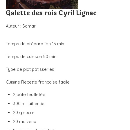
Galette des rois Cyril Lignac
Auteur :
Samar
Temps de préparation
15
min
Temps de cuisson
50
min
Type de plat
pâtisseries
Cuisine
Recette française facile
2
pâte feuilletée
300
ml
lait entier
20
g
sucre
20
maïzena