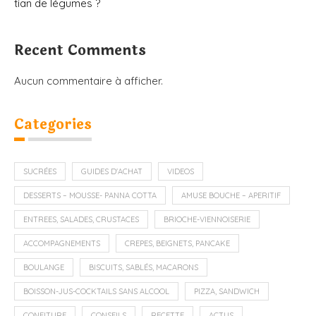
tian de légumes ?
Recent Comments
Aucun commentaire à afficher.
Categories
SUCRÉES
GUIDES D'ACHAT
VIDEOS
DESSERTS – MOUSSE- PANNA COTTA
AMUSE BOUCHE – APERITIF
ENTREES, SALADES, CRUSTACES
BRIOCHE-VIENNOISERIE
ACCOMPAGNEMENTS
CREPES, BEIGNETS, PANCAKE
BOULANGE
BISCUITS, SABLÉS, MACARONS
BOISSON-JUS-COCKTAILS SANS ALCOOL
PIZZA, SANDWICH
CONFITURE
CONSEILS
RECETTE
ACTUS