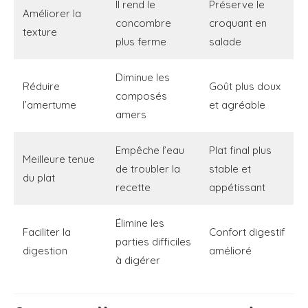
Il rend le
Préserve le
Améliorer la
concombre
croquant en
texture
plus ferme
salade
Diminue les
Réduire
Goût plus doux
composés
l’amertume
et agréable
amers
Empêche l’eau
Plat final plus
Meilleure tenue
de troubler la
stable et
du plat
recette
appétissant
Élimine les
Faciliter la
Confort digestif
parties difficiles
digestion
amélioré
à digérer