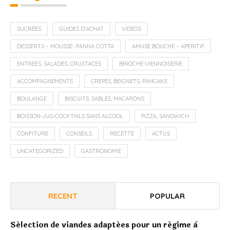
SUCRÉES
GUIDES D'ACHAT
VIDEOS
DESSERTS – MOUSSE- PANNA COTTA
AMUSE BOUCHE – APERITIF
ENTREES, SALADES, CRUSTACES
BRIOCHE-VIENNOISERIE
ACCOMPAGNEMENTS
CREPES, BEIGNETS, PANCAKE
BOULANGE
BISCUITS, SABLÉS, MACARONS
BOISSON-JUS-COCKTAILS SANS ALCOOL
PIZZA, SANDWICH
CONFITURE
CONSEILS
RECETTE
ACTUS
UNCATEGORIZED
GASTRONOMIE
RECENT
POPULAR
Sélection de viandes adaptées pour un régime à