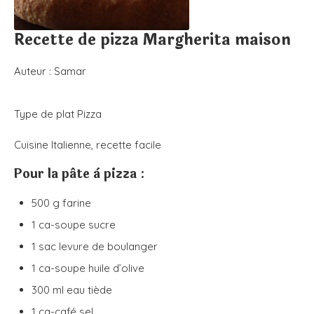
Recette de pizza Margherita maison
Auteur :
Samar
Type de plat
Pizza
Cuisine
Italienne, recette facile
Pour la pâte à pizza :
500
g
farine
1
ca-soupe
sucre
1
sac
levure de boulanger
1
ca-soupe
huile d’olive
300
ml
eau
tiède
1
ca-café
sel